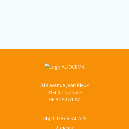
319 avenue Jean Rieux
31500 Toulouse
06 82 92 61 37
OBJECTIFS RÉALISÉS
À VENIR